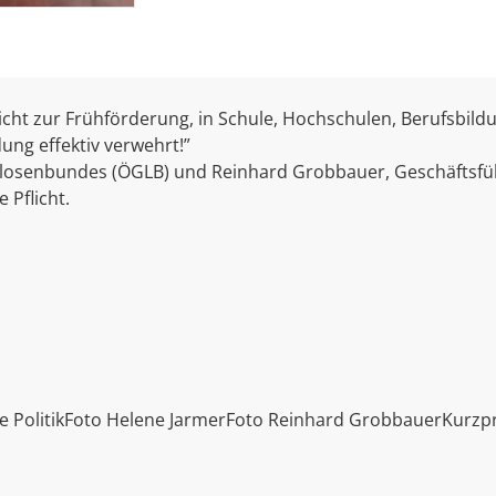
icht zur Frühförderung, in Schule, Hochschulen, Berufsbi
ung effektiv verwehrt!”
örlosenbundes (ÖGLB) und
Reinhard Grobbauer, Geschäft
sfü
 Pflicht.
e PolitikFoto Helene JarmerFoto Reinhard GrobbauerKurzpro