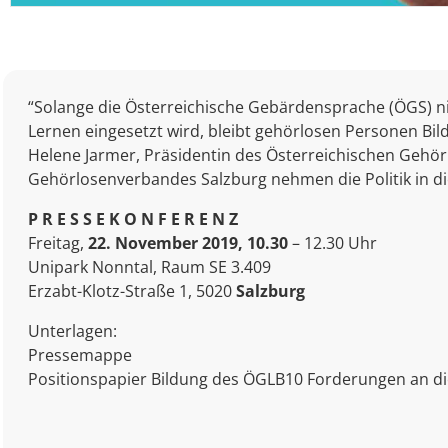
“Solange die Österreichische Gebärdensprache (ÖGS) n
Lernen eingesetzt wird, bleibt gehörlosen Personen Bild
Helene Jarmer, Präsidentin des Österreichischen Geh
Gehörlosenverbandes Salzburg
nehmen die Politik in die
P R E S S E K O N F E R E N Z
Freitag,
22. November 2019, 10.30
– 12.30 Uhr
Unipark Nonntal, Raum SE 3.409
Erzabt-Klotz-Straße 1, 5020
Salzburg
Unterlagen:
Pressemappe
Positionspapier Bildung des ÖGLB10 Forderungen an di