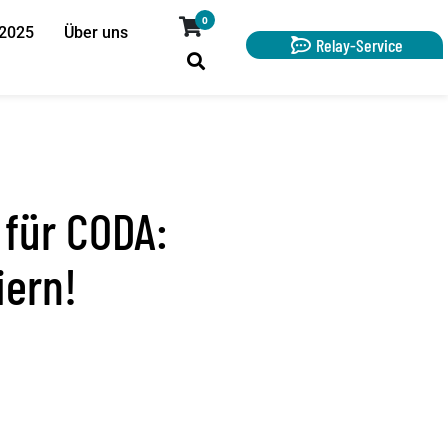
0
 2025
Über uns
Relay-Service
 für CODA:
iern!