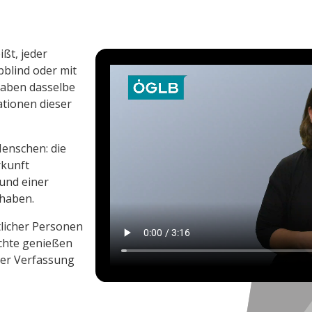
ißt, jeder
bblind oder mit
 haben dasselbe
ationen dieser
Menschen: die
rkunft
und einer
uhaben.
tlicher Personen
echte genießen
der Verfassung