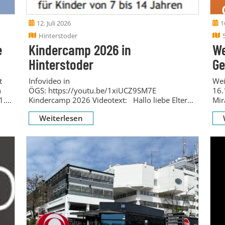
12. Juli 2026
1
Hinterstoder
e
Kindercamp 2026 in
We
Hinterstoder
Ge
t
Infovideo in
Wei
h
ÖGS: https://youtu.be/1xiUCZ9SM7E
16.
1.
Kindercamp 2026 Videotext: Hallo liebe Eltern
Mir
und Kinder! Heuer gibt es wieder ein
Men
Weiterlesen
Kindercamp des...
Cho