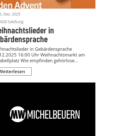
6. Dez. 2025
5020 Salzburg
ihnachtslieder in
bärdensprache
hnachtslieder in Gebärdensprache
12.2025 16:00 Uhr Weihnachtsmarkt am
abellplatz Wie empfinden gehörlose
schen die „stillste Zeit des Jahres“? Ein
Weiterlesen
r...