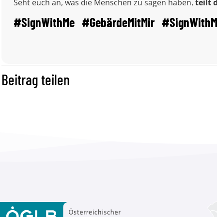
Seht euch an, was die Menschen zu sagen haben,
teilt
#SignWithMe #GebärdeMitMir #SignWithM
Beitrag teilen