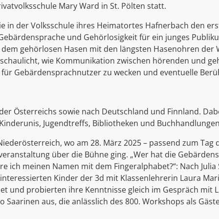
vatvolksschule Mary Ward in St. Pölten statt.
 sie in der Volksschule ihres Heimatortes Hafnerbach den er
Gebärdensprache und Gehörlosigkeit für ein junges Publiku
, dem gehörlosen Hasen mit den längsten Hasenohren der Wel
anschaulicht, wie Kommunikation zwischen hörenden und g
dnis für Gebärdensprachnutzer zu wecken und eventuelle Be
nder Österreichs sowie nach Deutschland und Finnland. Dab
 Kinderunis, Jugendtreffs, Bibliotheken und Buchhandlungen
Niederösterreich, wo am 28. März 2025 – passend zum Tag d
msveranstaltung über die Bühne ging. „Wer hat die Gebärde
ere ich meinen Namen mit dem Fingeralphabet?“: Nach Julia
nteressierten Kinder der 3d mit Klassenlehrerin Laura Mari
et und probierten ihre Kenntnisse gleich im Gespräch mit
Saarinen aus, die anlässlich des 800. Workshops als Gäste