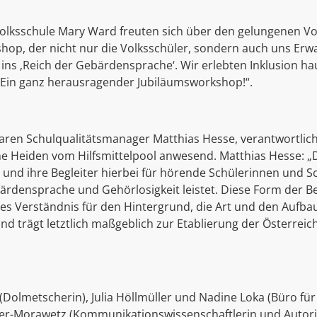
tvolksschule Mary Ward freuten sich über den gelungenen Vo
hop, der nicht nur die Volksschüler, sondern auch uns Erwa
ins ‚Reich der Gebärdensprache‘. Wir erlebten Inklusion hau
Ein ganz herausragender Jubiläumsworkshop!“.
waren Schulqualitätsmanager Matthias Hesse, verantwortlic
ne Heiden vom Hilfsmittelpool anwesend. Matthias Hesse: „
en und ihre Begleiter hierbei für hörende Schülerinnen und Sc
rdensprache und Gehörlosigkeit leistet. Diese Form der 
bares Verständnis für den Hintergrund, die Art und den Auf
und trägt letztlich maßgeblich zur Etablierung der Österre
olmetscherin), Julia Höllmüller und Nadine Loka (Büro für Di
der-Morawetz (Kommunikationswissenschaftlerin und Autori