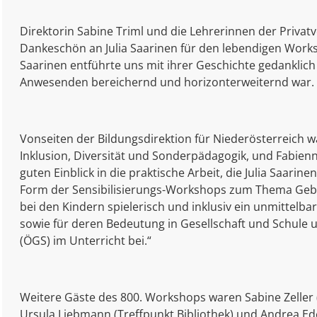
Direktorin Sabine Triml und die Lehrerinnen der Priva
Dankeschön an Julia Saarinen für den lebendigen Works
Saarinen entführte uns mit ihrer Geschichte gedanklich 
Anwesenden bereichernd und horizonterweiternd war. 
Vonseiten der Bildungsdirektion für Niederösterreich 
Inklusion, Diversität und Sonderpädagogik, und Fabien
guten Einblick in die praktische Arbeit, die Julia Saarin
Form der Sensibilisierungs-Workshops zum Thema Gebä
bei den Kindern spielerisch und inklusiv ein unmittel
sowie für deren Bedeutung in Gesellschaft und Schule 
(ÖGS) im Unterricht bei.“
Weitere Gäste des 800. Workshops waren Sabine Zeller (D
Ursula Liebmann (Treffpunkt Bibliothek) und Andrea E