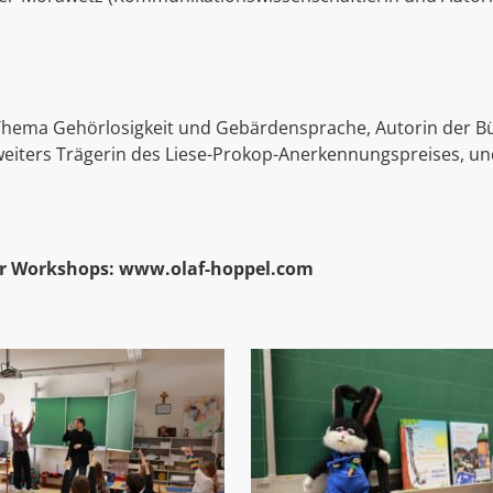
um Thema Gehörlosigkeit und Gebärdensprache, Autorin der B
iters Trägerin des Liese-Prokop-Anerkennungspreises, und 
ür Workshops: www.olaf-hoppel.com