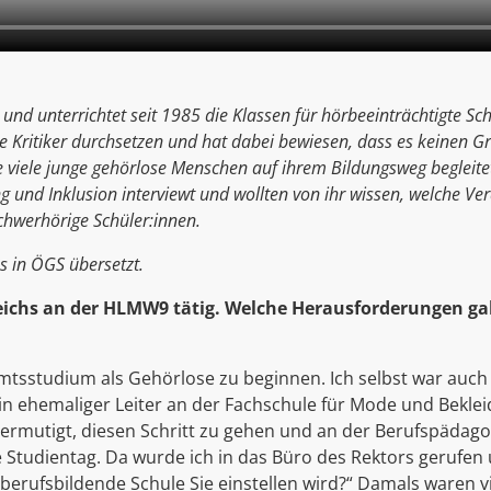
 und unterrichtet seit 1985 die Klassen für hörbeeinträchtigte S
ele Kritiker durchsetzen und hat dabei bewiesen, dass es keinen G
ie viele junge gehörlose Menschen auf ihrem Bildungsweg begleitet
nd Inklusion interviewt und wollten von ihr wissen, welche Ve
schwerhörige Schüler:innen.
s in ÖGS übersetzt.
erreichs an der HLMW9 tätig. Welche Herausforderungen g
amtsstudium als Gehörlose zu beginnen. Ich selbst war auch n
n ehemaliger Leiter an der Fachschule für Mode und Beklei
h ermutigt, diesen Schritt zu gehen und an der Berufspäda
te Studientag. Da wurde ich in das Büro des Rektors gerufe
 berufsbildende Schule Sie einstellen wird?“ Damals waren v