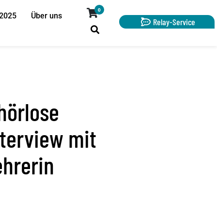
0
 2025
Über uns
Relay-Service
hörlose
nterview mit
ehrerin