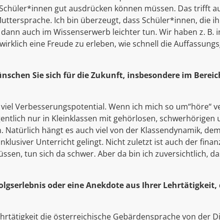
e Schüler*innen gut ausdrücken können müssen. Das trifft 
ttersprache. Ich bin überzeugt, dass Schüler*innen, die i
 dann auch im Wissenserwerb leichter tun. Wir haben z. B. 
 wirklich eine Freude zu erleben, wie schnell die Auffassung
schen Sie sich für die Zukunft, insbesondere im Bereic
r viel Verbesserungspotential. Wenn ich mich so um“höre“ ve
igentlich nur in Kleinklassen mit gehörlosen, schwerhörige
n. Natürlich hängt es auch viel von der Klassendynamik, dem
lusiver Unterricht gelingt. Nicht zuletzt ist auch der finanz
sen, tun sich da schwer. Aber da bin ich zuversichtlich, d
olgserlebnis oder eine Anekdote aus Ihrer Lehrtätigkeit, 
ehrtätigkeit die österreichische Gebärdensprache von der D